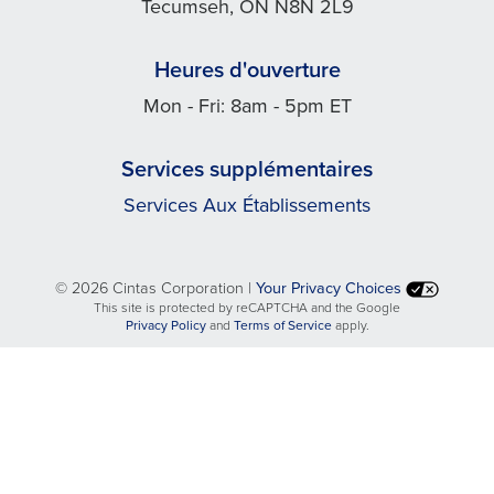
Tecumseh, ON N8N 2L9
Heures d'ouverture
Mon - Fri: 8am - 5pm ET
Services supplémentaires
Services Aux Établissements
©
2026 Cintas Corporation |
Your Privacy Choices
This site is protected by reCAPTCHA and the Google
opens
opens
Privacy Policy
and
Terms of Service
apply.
in
in
a
a
new
new
tab
tab